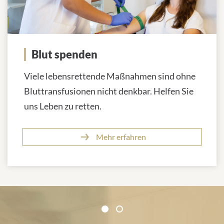
Blut spenden
Viele lebensrettende Maßnahmen sind ohne
Bluttransfusionen nicht denkbar. Helfen Sie
uns Leben zu retten.
Mehr erfahren
Zertifikate und Verbände
1
2
1