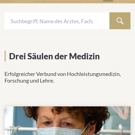
K
Search
u
ÄRZTE UND
Ö
WEBSEITEN
EINRICHTUNGEN
Drei Säulen der Medizin
WISSENSCHAFTLER
Drei Säulen der Medizin
Keine
Erfolgreicher Verbund von Hochleistungsmedizin,
Ergebnisse
Forschung und Lehre.