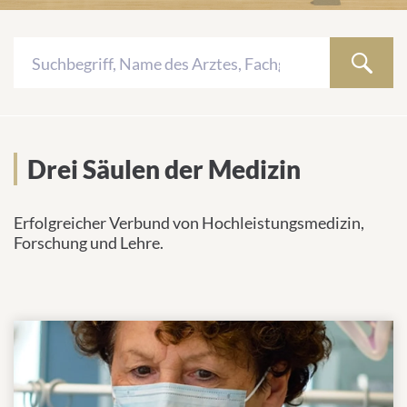
K
Search
u
ÄRZTE UND
Ö
WEBSEITEN
EINRICHTUNGEN
Drei Säulen der Medizin
WISSENSCHAFTLER
Drei Säulen der Medizin
Keine
Erfolgreicher Verbund von Hochleistungsmedizin,
Ergebnisse
Forschung und Lehre.