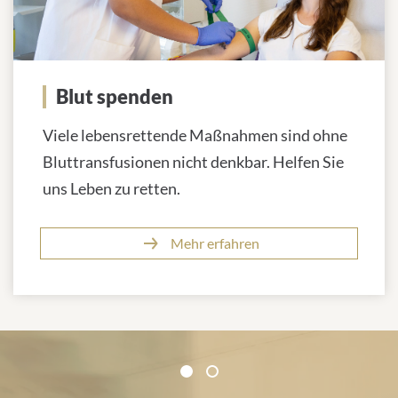
Blut spenden
Viele lebensrettende Maßnahmen sind ohne
Bluttransfusionen nicht denkbar. Helfen Sie
uns Leben zu retten.
Mehr erfahren
Zertifikate und Verbände
1
2
1