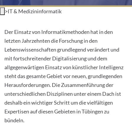
INTERNATIONALE PATIENTEN
>
IT & Medizininformatik
PRESSE
Über uns
Der Einsatz von Informatikmethoden hat in den
letzten Jahrzehnten die Forschung in den
LEICHTE SPRACHE
Lebenswissenschaften grundlegend verändert und
HOME
mit fortschreitender Digitalisierung und dem
allgegenwärtigen Einsatz von künstlicher Intelligenz
DAS KLINIKUM
steht das gesamte Gebiet vor neuen, grundlegenden
Herausforderungen. Die Zusammenführung der
PATIENTEN &AMP; BESUCHER
unterschiedlichen Disziplinen unter einem Dach ist
MEDIZINISCHE FAKULTÄT
deshalb ein wichtiger Schritt um die vielfältigen
Expertisen auf diesen Gebieten in Tübingen zu
KARRIERE
bündeln.
KONTAKT