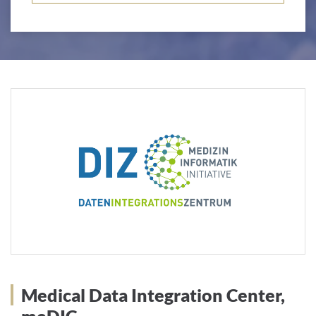
Medical Data Integration Center,
meDIC
Medical Data Integration Center,
meDIC