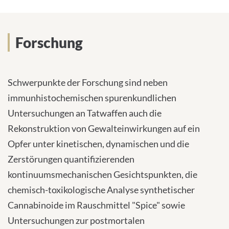
l
-
A
Forschung
d
r
e
s
s
Schwerpunkte der Forschung sind neben
e
immunhistochemischen spurenkundlichen
:
Untersuchungen an Tatwaffen auch die
Rekonstruktion von Gewalteinwirkungen auf ein
Opfer unter kinetischen, dynamischen und die
Zerstörungen quantifizierenden
kontinuumsmechanischen Gesichtspunkten, die
chemisch-toxikologische Analyse synthetischer
Cannabinoide im Rauschmittel "Spice" sowie
Untersuchungen zur postmortalen