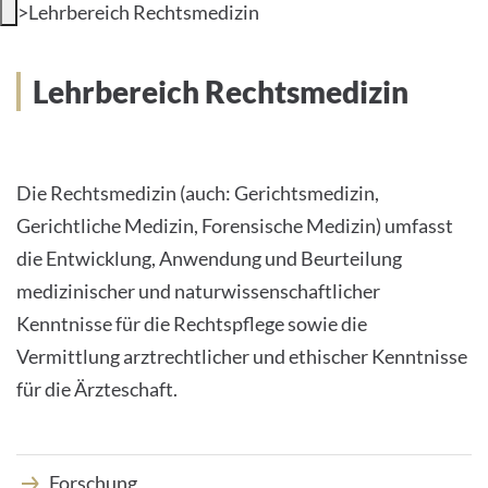
>
Lehrbereich Rechtsmedizin
INTERNATIONALE PATIENTEN
Lehrbereich Rechtsmedizin
PRESSE
LEICHTE SPRACHE
Die Rechtsmedizin (auch: Gerichtsmedizin,
HOME
Gerichtliche Medizin, Forensische Medizin) umfasst
die Entwicklung, Anwendung und Beurteilung
DAS KLINIKUM
medizinischer und naturwissenschaftlicher
PATIENTEN &AMP; BESUCHER
Kenntnisse für die Rechtspflege sowie die
Vermittlung arztrechtlicher und ethischer Kenntnisse
MEDIZINISCHE FAKULTÄT
für die Ärzteschaft.
KARRIERE
Forschung
KONTAKT