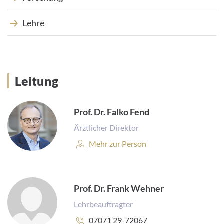
Lehre
INTERNATIONALE PATIENTEN
PRESSE
LEICHTE SPRACHE
Leitung
Prof. Dr. Falko Fend
Ärztlicher Direktor
Deutsch
Personenprofil:
Mehr zur Person
Impressum
Datenschutz
Prof. Dr. Frank Wehner
Lehrbeauftragter
Telefonnummer:
07071 29-72067