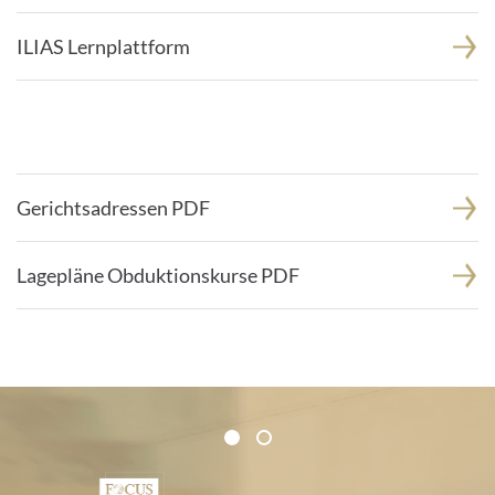
ILIAS Lernplattform
Gerichtsadressen PDF
Lagepläne Obduktionskurse PDF
Zertifikate und Verbände
1
2
1