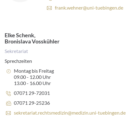
E
frank.wehner@uni-tuebingen.de
-
M
a
i
Elke Schenk,
l
Bronislava Vosskühler
-
A
Sekretariat
d
Sprechzeiten
r
e
Öffnungszeiten:
Montag bis Freitag
s
09.00 - 12.00 Uhr
s
13.00 - 16.00 Uhr
e
Telefonnummer:
07071 29-72031
:
Faxnummer:
07071 29-25236
E
sekretariat.rechtsmedizin@medizin.uni-tuebingen.de
-
M
a
i