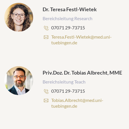
l
-
Dr. Teresa Festl-Wietek
A
Bereichsleitung Research
d
r
Telefonnummer:
07071 29-73715
e
s
E
Teresa.Festl-Wietek@med.uni-
s
-
tuebingen.de
e
M
:
a
i
l
-
Priv.Doz. Dr. Tobias Albrecht, MME
A
Bereichsleitung Teach
d
r
Telefonnummer:
07071 29-73715
e
s
E
Tobias.Albrecht@med.uni-
s
-
tuebingen.de
e
M
:
a
i
l