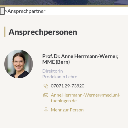
INTERNATIONALE PATIENTEN
>
Ansprechpartner
PRESSE
Ansprechpersonen
LEICHTE SPRACHE
Prof. Dr. Anne Herrmann-Werner,
MME (Bern)
Direktorin
Deutsch
Prodekanin Lehre
Telefonnummer:
07071 29-73920
Impressum
E
Anne.Herrmann-Werner@med.uni-
-
tuebingen.de
Datenschutz
M
Personenprofil:
Mehr zur Person
a
i
l