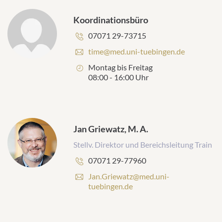
-
A
Koordinationsbüro
d
r
Telefonnummer:
07071 29-73715
e
s
E
time@med.uni-tuebingen.de
s
-
Öffnungszeiten:
Montag bis Freitag
e
M
08:00 - 16:00 Uhr
:
a
i
l
-
A
Jan Griewatz, M. A.
d
r
Stellv. Direktor und Bereichsleitung Train
e
s
Telefonnummer:
07071 29-77960
s
E
Jan.Griewatz@med.uni-
e
-
tuebingen.de
:
M
a
i