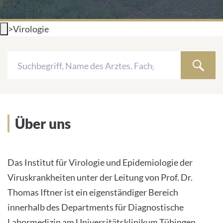
INTERNATIONALE PATIENTEN
>
Virologie
PRESSE
Search
LEICHTE SPRACHE
ÄRZTE UND
WEBSEITEN
EINRICHTUNGEN
WISSENSCHAFTLER
Über uns
Deutsch
Keine
Impressum
Ergebnisse
Das Institut für Virologie und Epidemiologie der
Viruskrankheiten unter der Leitung von Prof. Dr.
Datenschutz
Thomas Iftner ist ein eigenständiger Bereich
innerhalb des Departments für Diagnostische
Labormedizin am Universitätsklinikum Tübingen.