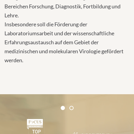
Bereichen Forschung, Diagnostik, Fortbildung und
Lehre.
Insbesondere soll die Förderung der
Laboratoriumsarbeit und der wissenschaftliche
Erfahrungsaustausch auf dem Gebiet der
medizinischen und molekularen Virologie gefördert
werden.
Zertifikate und Verbände
1
2
1