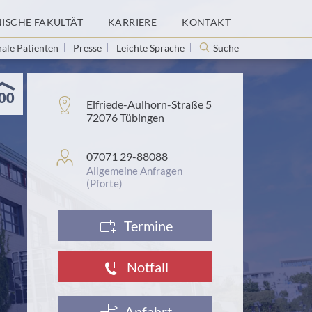
NISCHE FAKULTÄT
KARRIERE
KONTAKT
nale Patienten
Presse
Leichte Sprache
Suche
00
Adresse:
Elfriede-Aulhorn-Straße 5
72076 Tübingen
Personenprofil:
07071 29-88088
Allgemeine Anfragen
(Pforte)
Termine
Notfall
Anfahrt