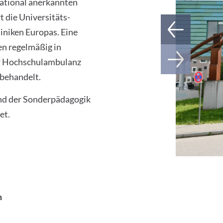
ational anerkannten
 die Universitäts-
niken Europas. Eine
n regelmäßig in
er Hochschulambulanz
 behandelt.
nd der Sonderpädagogik
et.
m