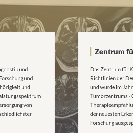
kte
Zentrum fü
gnostik und
Das Zentrum für K
 Forschung und
Richtlinien der De
örigkeit und
und wurde im Jahr
Leistungsspektrum
Tumorzentrums - 
Versorgung von
Therapieempfehlu
schiedlichster
der neuesten Erke
Forschung ausges