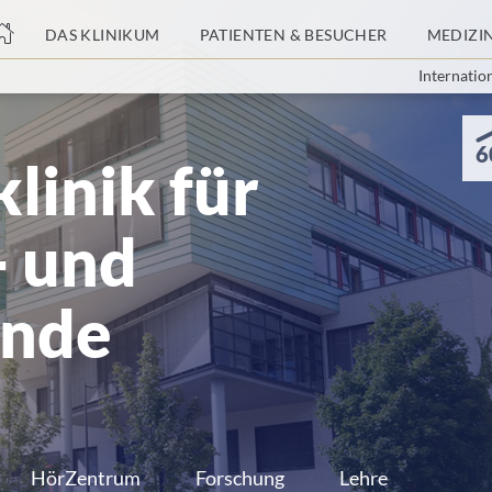
nge
DAS KLINIKUM
PATIENTEN & BESUCHER
MEDIZI
Internatio
tteil
6
linik für
- und
unde
HörZentrum
Forschung
Lehre