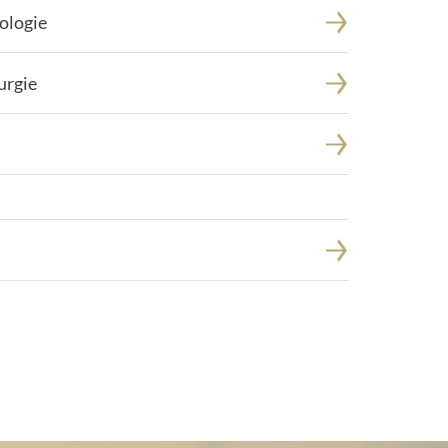
ologie
urgie