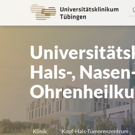
Spri
zum
Haup
Universitätsk
Hals-, Nasen
Ohrenheilk
Klinik
Kopf-Hals-Tumorenzentrum