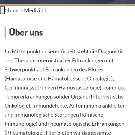
>
Innere Medizin II
INTERNATIONALE PATIENTEN
Über uns
PRESSE
Über uns
LEICHTE SPRACHE
Im Mittelpunkt unserer Arbeit steht die Diagnostik
und Therapie internistischer Erkrankungen mit
Schwerpunkt auf Erkrankungen des Blutes
Deutsch
(Hämatologie und Hämatologische Onkologie),
Gerinnungsstörungen (Hämostaseologie), komplexe
Impressum
Tumorerkrankungen solider Organe (Internistische
Onkologie), Immundefekte, Autoimmunkrankheiten
Datenschutz
und immunologische Störungen (Klinische
Immunologie) und rheumatologische Erkrankungen
(Rheumatologie). Hier bieten wir das gesamte