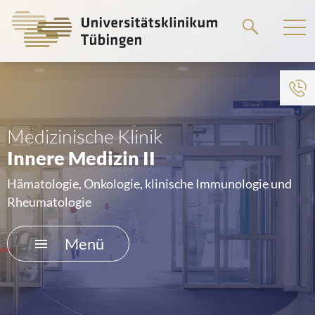
Springe
zum
Hauptteil
Zum Menü der Einrichtung
HOME
Medizinische Klinik
Innere Medizin II
DAS KLINIKUM
Hämatologie, Onkologie, klinische Immunologie und
PATIENTEN &AMP; BESUCHER
Rheumatologie
MEDIZINISCHE FAKULTÄT
Menü
KARRIERE
KONTAKT