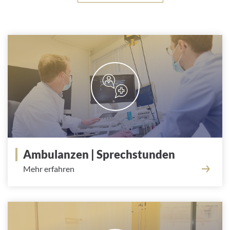
ambulanzen - stationen -
tagesklinik
Ambulanzen | Sprechstunden
Mehr erfahren