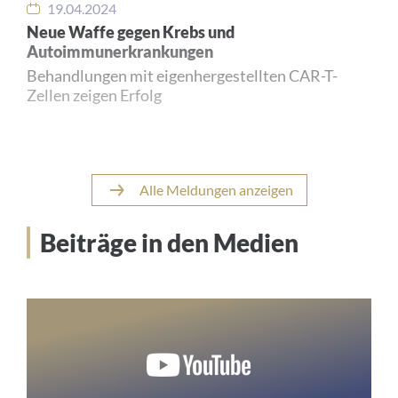
19.04.2024
Neue Waffe gegen Krebs und
Autoimmunerkrankungen
Behandlungen mit eigenhergestellten CAR-T-
Zellen zeigen Erfolg
Alle Meldungen anzeigen
24.08.2023
Antiköper zeigt Verträglichkeit und
Wirksamkeit bei der Behandlung der akuten
Beiträge in den Medien
myeloischen Leukämie
Ergebnisse der Phase-I-Studie aktuell publiziert