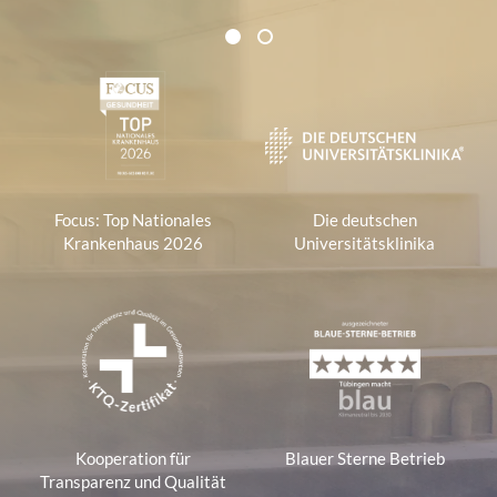
Zertifikate und Verbände
1
2
1
Focus: Top Nationales
Die deutschen
Krankenhaus 2026
Universitätsklinika
Kooperation für
Blauer Sterne Betrieb
Transparenz und Qualität