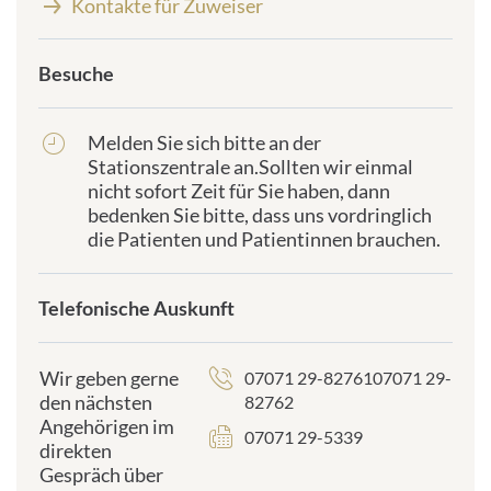
Kontakte für Zuweiser
Besuche
frontend.sr-
only_#
{element.icon}:
Melden Sie sich bitte an der
frontend.sr-
Stationszentrale an.Sollten wir einmal
only_#
nicht sofort Zeit für Sie haben, dann
{element.icon}:
bedenken Sie bitte, dass uns vordringlich
die Patienten und Patientinnen brauchen.
Telefonische Auskunft
frontend.sr-
only_#
{element.icon}:
Wir geben gerne
07071 29-8276107071 29-
den nächsten
82762
Angehörigen im
07071 29-5339
direkten
Gespräch über