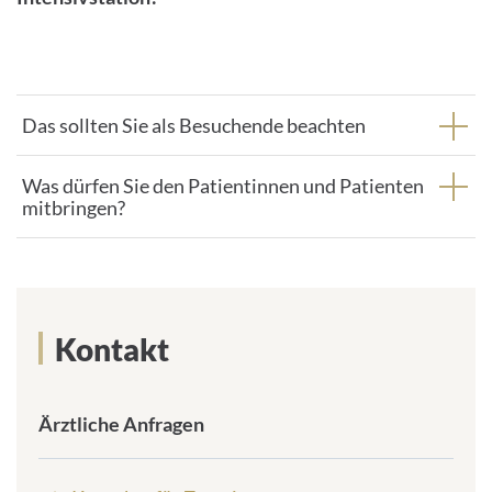
Das sollten Sie als Besuchende beachten
Was dürfen Sie den Patientinnen und Patienten
mitbringen?
Kontakt
Ärztliche Anfragen
frontend.sr-
only_#
{element.icon}: