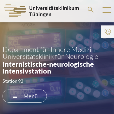
Springe
zum
Hauptteil
Zum Menü der Einrichtung
HOME
Department für Innere Medizin
Universitätsklinik für Neurologie
DAS KLINIKUM
Internistische-neurologische
Intensivstation
PATIENTEN &AMP; BESUCHER
Station 93
MEDIZINISCHE FAKULTÄT
Menü
KARRIERE
KONTAKT