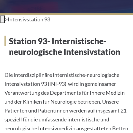
INTERNATIONALE PATIENTEN
>
Intensivstation 93
PRESSE
Station 93- Internistische-
LEICHTE SPRACHE
neurologische Intensivstation
Die interdisziplinäre internistische-neurologische
Deutsch
Intensivstation 93 (INI-93) wird in gemeinsamer
Impressum
Verantwortung des Departments für Innere Medizin
und der Kliniken für Neurologie betrieben. Unsere
Datenschutz
Patienten und Patientinnen werden auf insgesamt 21
speziell für die umfassende internistische und
neurologische Intensivmedizin ausgestatteten Betten