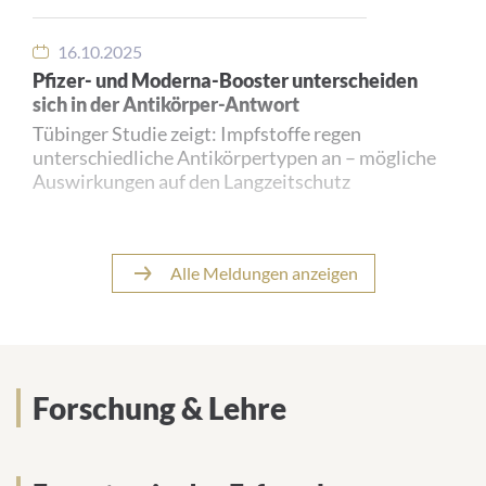
16.10.2025
Pfizer- und Moderna-Booster unterscheiden
sich in der Antikörper-Antwort
Tübinger Studie zeigt: Impfstoffe regen
unterschiedliche Antikörpertypen an – mögliche
Auswirkungen auf den Langzeitschutz
Alle Meldungen anzeigen
04.10.2024
Studienstart für neue Malaria-Therapie
Die Kombination zweier Medikamente könnte
eine entscheidende Rolle im Kampf gegen einen
Forschung & Lehre
der gefährlichsten Malaria-Erreger spielen.