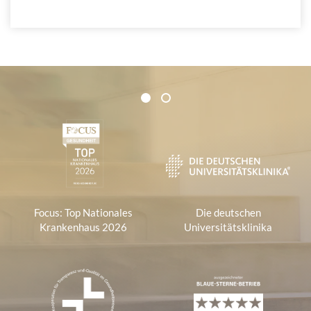
Zertifikate und Verbände
1
2
1
Focus: Top Nationales
Die deutschen
Krankenhaus 2026
Universitätsklinika