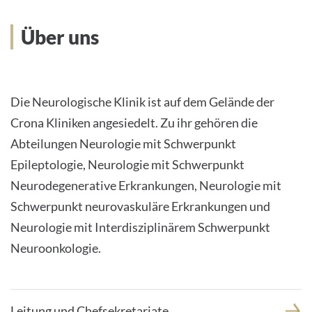
INTERNATIONALE PATIENTEN
Über uns
PRESSE
LEICHTE SPRACHE
Die Neurologische Klinik ist auf dem Gelände der
Crona Kliniken angesiedelt. Zu ihr gehören die
Abteilungen Neurologie mit Schwerpunkt
Epileptologie, Neurologie mit Schwerpunkt
Deutsch
Neurodegenerative Erkrankungen, Neurologie mit
Schwerpunkt neurovaskuläre Erkrankungen und
Impressum
Neurologie mit Interdisziplinärem Schwerpunkt
Neuroonkologie.
Datenschutz
Leitung und Chefsekretariate