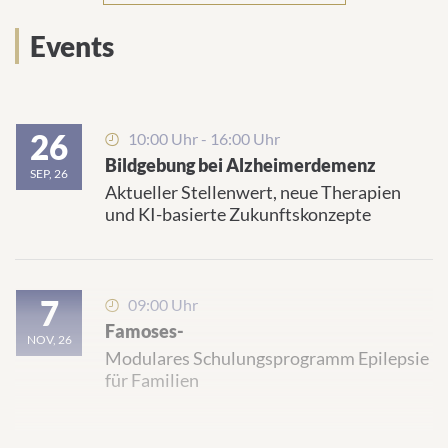
08.07.2025
Events
Nächster Halt: Gesundheitscheck
Knallroter Aufklärungsbus auf dem Tübinger
Holzmarkt
26
10:00 Uhr - 16:00 Uhr
Bildgebung bei Alzheimerdemenz
SEP, 26
Aktueller Stellenwert, neue Therapien
und KI-basierte Zukunftskonzepte
7
09:00 Uhr
Famoses-
NOV, 26
Modulares Schulungsprogramm Epilepsie
für Familien