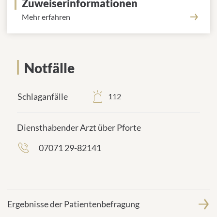
Zuweiserinformationen
Mehr erfahren
Notfälle
Schlaganfälle
112
Diensthabender Arzt über Pforte
07071 29-82141
frontend.sr-
only_#
{element.icon}:
Ergebnisse der Patientenbefragung