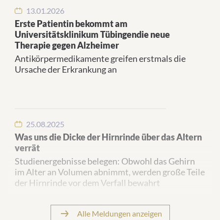
13.01.2026
Erste Patientin bekommt am
Universitätsklinikum Tübingendie neue
Therapie gegen Alzheimer
Antikörpermedikamente greifen erstmals die
Ursache der Erkrankung an
25.08.2025
Was uns die Dicke der Hirnrinde über das Altern
verrät
Studienergebnisse belegen: Obwohl das Gehirn
im Alter an Volumen abnimmt, werden große Teile
der Hirnrinde vor dem Verfall bewahrt
Alle Meldungen anzeigen