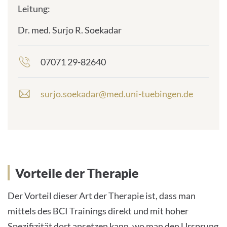
Leitung:
Dr. med. Surjo R. Soekadar
frontend.sr-
only_#
{element.icon}:
07071 29-82640
frontend.sr-
only_#
{element.icon}:
surjo.soekadar@med.uni-tuebingen.de
E
-
M
a
i
l
-
Vorteile der Therapie
A
d
r
Der Vorteil dieser Art der Therapie ist, dass man
e
mittels des BCI Trainings direkt und mit hoher
s
Spezifizität dort ansetzen kann, wo man den Ursprung