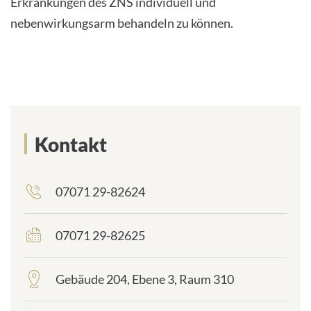
Erkrankungen des ZNS individuell und
nebenwirkungsarm behandeln zu können.
Kontakt
07071 29-82624
frontend.sr-
only_#
{element.icon}:
07071 29-82625
frontend.sr-
only_#
{element.icon}:
Gebäude 204, Ebene 3, Raum 310
frontend.sr-
only_#
{element.icon}: