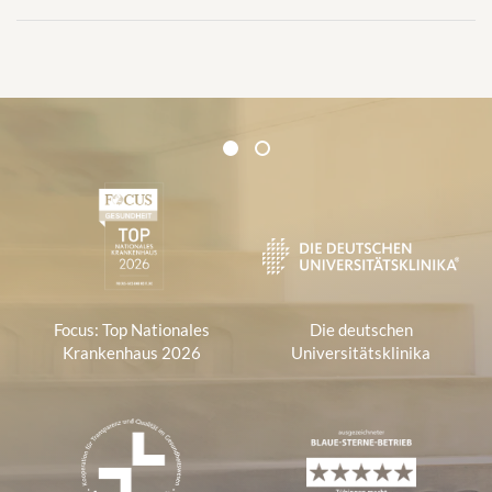
Zertifikate und Verbände
1
2
1
Focus: Top Nationales
Die deutschen
Krankenhaus 2026
Universitätsklinika