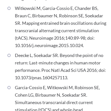
Witkowski M, Garcia-Cossio E, Chander BS,
Braun C, Birbaumer N, Robinson SE, Soekadar
SR. Mapping entrained brain oscillations during
transcranial alternating current stimulation
(tACS). Neuroimage 2016;140:89-98; doi:
10.1016/j.neuroimage.2015.10.024.
Deecke L, Soekadar SR. Beyond the point of no
return: Last-minute changes in human motor
performance. Proc Natl Acad Sci USA 2016; doi:
10.1073/pnas.1604257113.
Garcia-Cossio E, Witkowski M, Robinson SE,
Cohen LG, Birbaumer N, Soekadar SR.
Simultaneous transcranial direct current
stimulation (tDCS) and whole-head