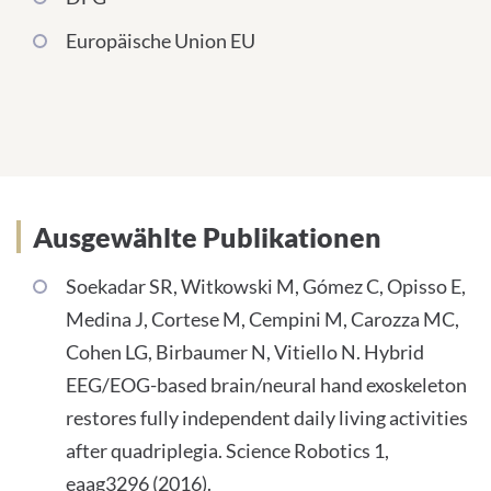
Europäische Union EU
Ausgewählte Publikationen
Soekadar SR, Witkowski M, Gómez C, Opisso E,
Medina J, Cortese M, Cempini M, Carozza MC,
Cohen LG, Birbaumer N, Vitiello N. Hybrid
EEG/EOG-based brain/neural hand exoskeleton
restores fully independent daily living activities
after quadriplegia. Science Robotics 1,
eaag3296 (2016).