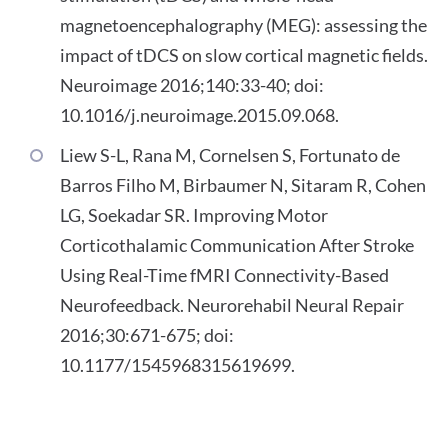
magnetoencephalography (MEG): assessing the
impact of tDCS on slow cortical magnetic fields.
Neuroimage 2016;140:33-40; doi:
10.1016/j.neuroimage.2015.09.068.
Liew S-L, Rana M, Cornelsen S, Fortunato de
Barros Filho M, Birbaumer N, Sitaram R, Cohen
LG, Soekadar SR. Improving Motor
Corticothalamic Communication After Stroke
Using Real-Time fMRI Connectivity-Based
Neurofeedback. Neurorehabil Neural Repair
2016;30:671-675; doi:
10.1177/1545968315619699.