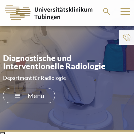
Springe
Springe
zum
zum
Hauptteil
Hauptteil
Diagnostische und
Interventionelle Radiologie
Department für Radiologie
Menü