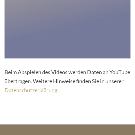
trackers
that
are
not
disclosed
to
the
visitor.
The
Beim Abspielen des Videos werden Daten an YouTube
website
übertragen. Weitere Hinweise finden Sie in unserer
owner
Datenschutzerklärung.
needs
to
setup
the
site