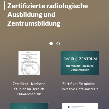
with
Zertifizierte radiologische
their
Ausbildung und
CMP
to
Zentrumsbildung
add
this
content
1
2
to
1
the
list
of
technologies
used.
Zertifikat - Klinische
Zertifikat für minimal-
Studien im Bereich
invasive Gefäßmedizin
Powered
Humanmedizin
by
Usercentrics
Consent