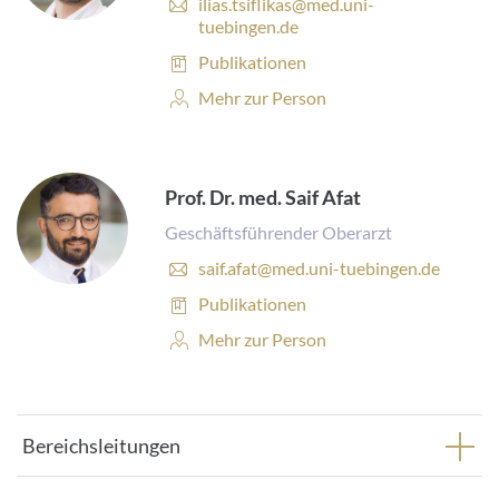
E
ilias.tsiflikas@med.uni-
s
-
tuebingen.de
e
M
:
Publikationen:
Publikationen
a
i
Personenprofil:
Mehr zur Person
l
-
A
d
Prof. Dr. med. Saif Afat
r
e
Geschäftsführender Oberarzt
s
E
saif.afat@med.uni-tuebingen.de
s
-
e
Publikationen:
Publikationen
M
:
a
Personenprofil:
Mehr zur Person
i
l
-
A
Bereichsleitungen
d
r
e