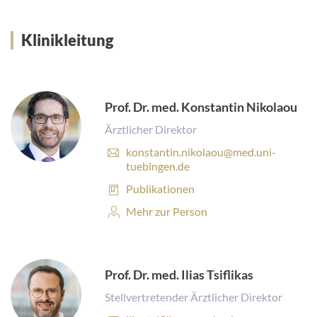
Klinikleitung
Prof. Dr. med. Konstantin Nikolaou
Ärztlicher Direktor
E
konstantin.nikolaou@med.uni-
-
tuebingen.de
M
Publikationen:
Publikationen
a
i
Personenprofil:
Mehr zur Person
l
-
A
d
Prof. Dr. med. Ilias Tsiflikas
r
e
Stellvertretender Ärztlicher Direktor
s