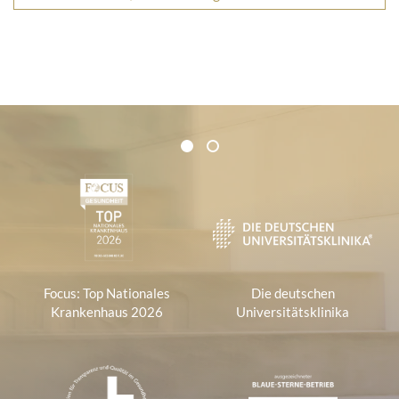
Zertifikate und Verbände
1
2
1
Focus: Top Nationales
Die deutschen
Krankenhaus 2026
Universitätsklinika