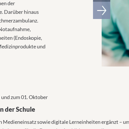
hen der
e. Darüber hinaus
Schmerzambulanz.
/Notaufnahme,
heiten (Endoskopie,
 Medizinprodukte und
l und zum 01. Oktober
n der Schule
 Medieneinsatz sowie digitale Lerneinheiten ergänzt – um