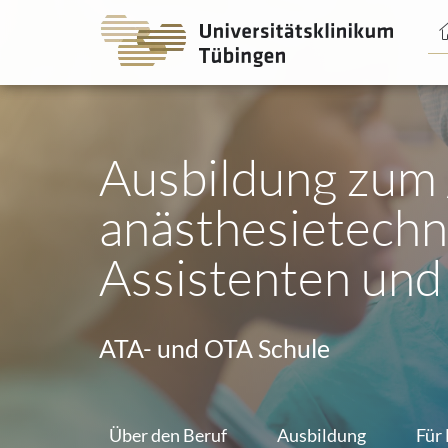
Spri
Spri
zum
zum
Haup
Haup
Ausbildung zum 
anästhesietechn
Assistenten und 
ATA- und OTA Schule
Über den Beruf
Ausbildung
Für