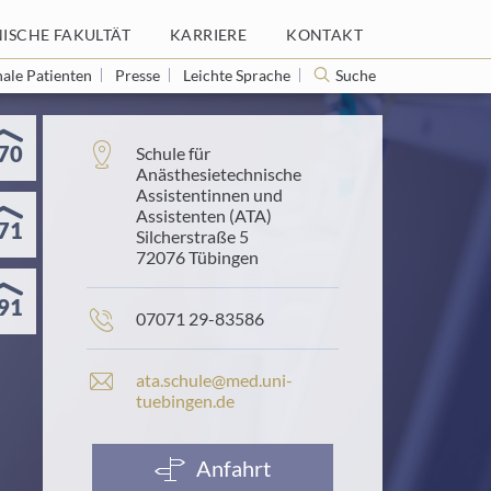
NISCHE FAKULTÄT
NISCHE FAKULTÄT
KARRIERE
KARRIERE
KONTAKT
KONTAKT
nale Patienten
nale Patienten
Presse
Presse
Leichte Sprache
Leichte Sprache
Suche
Suche
70
Adresse:
Schule für
Anästhesietechnische
Assistentinnen und
Assistenten (ATA)
71
Silcherstraße 5
72076 Tübingen
91
Telefonnummer:
07071 29-83586
E
ata.​schule@​med.​uni-​
-
tuebingen.​de
M
a
i
Anfahrt
l