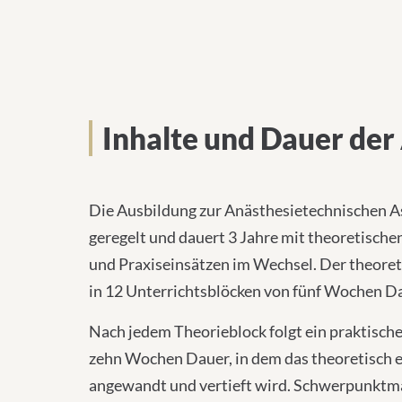
Inhalte und Dauer der
Die Ausbildung zur Anästhesietechnischen Ass
geregelt und dauert 3 Jahre mit theoretische
und Praxiseinsätzen im Wechsel. Der theoret
in 12 Unterrichtsblöcken von fünf Wochen Da
Nach jedem Theorieblock folgt ein praktischer
zehn Wochen Dauer, in dem das theoretisch 
angewandt und vertieft wird. Schwerpunktmäß