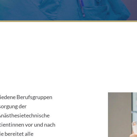
1
chiedene Berufsgruppen
sorgung der
Anästhesietechnische
tientinnen vor und nach
 bereitet alle