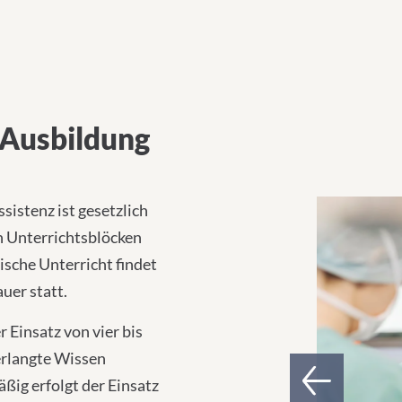
 Ausbildung
1
istenz ist gesetzlich
n Unterrichtsblöcken
ische Unterricht findet
uer statt.
 Einsatz von vier bis
erlangte Wissen
ig erfolgt der Einsatz