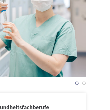
1
2
sundheitsfachberufe