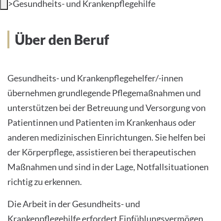
>
Gesundheits- und Krankenpflegehilfe
INTERNATIONALE PATIENTEN
Über den Beruf
PRESSE
LEICHTE SPRACHE
Gesundheits- und Krankenpflegehelfer/-innen
übernehmen grundlegende Pflegemaßnahmen und
unterstützen bei der Betreuung und Versorgung von
Patientinnen und Patienten im Krankenhaus oder
Deutsch
anderen medizinischen Einrichtungen. Sie helfen bei
der Körperpflege, assistieren bei therapeutischen
Impressum
Maßnahmen und sind in der Lage, Notfallsituationen
Datenschutz
richtig zu erkennen.
Die Arbeit in der Gesundheits- und
Krankenpflegehilfe erfordert Einfühlungsvermögen