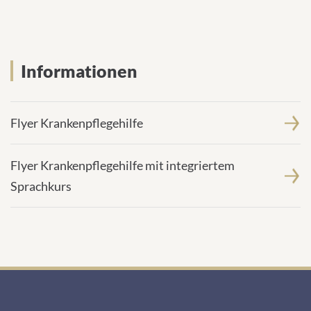
M
e
a
:
i
l
-
Informationen
A
d
r
e
Flyer Krankenpflegehilfe
s
s
e
Flyer Krankenpflegehilfe mit integriertem
:
Sprachkurs