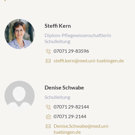
Steffi Kern
Diplom-Pflegewissenschaftlerin
Schulleitung
Telefonnummer:
07071 29-83596
E
steffi.kern@med.uni-tuebingen.de
-
M
a
i
Denise Schwabe
l
-
Schulleitung
A
Telefonnummer:
07071 29-82144
d
r
Faxnummer:
07071 29-2144
e
E
Denise.Schwabe@med.uni-
s
-
tuebingen.de
s