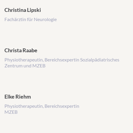
s
Christina Lipski
e
:
Fachärztin für Neurologie
Christa Raabe
Physiotherapeutin, Bereichsexpertin Sozialpädiatrisches
Zentrum und MZEB
Elke Riehm
Physiotherapeutin, Bereichsexpertin
MZEB