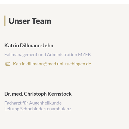
Unser Team
Katrin Dillmann-Jehn
Fallmanagement und Administration MZEB
E
Katrin.dillmann@med.uni-tuebingen.de
-
M
a
i
l
Dr. med. Christoph Kernstock
-
Facharzt für Augenheilkunde
A
Leitung Sehbehindertenambulanz
d
r
e
s