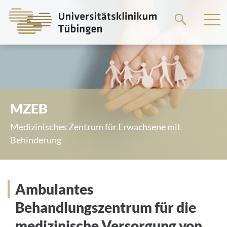
Springe
zum
Hauptteil
MZEB
Medizinisches Zentrum für Erwachsene mit
Behinderung
Ambulantes
Behandlungszentrum für die
medizinische Versorgung von