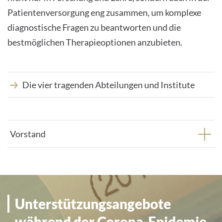
Patientenversorgung eng zusammen, um komplexe
INTERNATIONALE PATIENTEN
diagnostische Fragen zu beantworten und die
bestmöglichen Therapieoptionen anzubieten.
PRESSE
LEICHTE SPRACHE
Die vier tragenden Abteilungen und Institute
Deutsch
Vorstand
Impressum
Datenschutz
Unterstützungsangebote
während der Corona-Epidemie