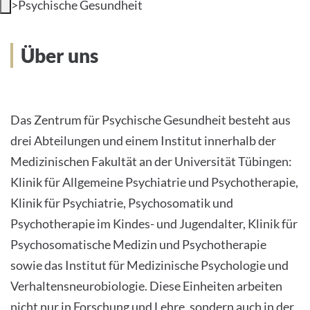
>
Psychische Gesundheit
INTERNATIONALE PATIENTEN
Über uns
PRESSE
LEICHTE SPRACHE
Das Zentrum für Psychische Gesundheit besteht aus
HOME
drei Abteilungen und einem Institut innerhalb der
Medizinischen Fakultät an der Universität Tübingen:
DAS KLINIKUM
Klinik für Allgemeine Psychiatrie und Psychotherapie,
PATIENTEN &AMP; BESUCHER
Klinik für Psychiatrie, Psychosomatik und
Psychotherapie im Kindes- und Jugendalter, Klinik für
MEDIZINISCHE FAKULTÄT
Psychosomatische Medizin und Psychotherapie
sowie das Institut für Medizinische Psychologie und
KARRIERE
Verhaltensneurobiologie. Diese Einheiten arbeiten
nicht nur in Forschung und Lehre, sondern auch in der
KONTAKT