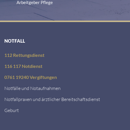
the
Arbeitgeber Pflege
list
of
technologies
used.
NOTFALL
Powered
by
112 Rettungsdienst
Usercentrics
Consent
116 117 Notdienst
Management
0761 19240 Vergiftungen
Platform
Notfälle und Notaufnahmen
Notfallpraxen und ärztlicher Bereitschaftsdienst
Geburt