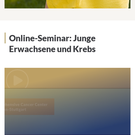
Online-Seminar: Junge
Erwachsene und Krebs
We
need
your
consent
to load
the
Youtube
service!