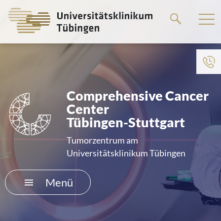
Springe
zum
Hauptteil
Zum Menü der Einrichtung
HOME
Comprehensive Cancer
Center
DAS KLINIKUM
Tübingen-Stuttgart
PATIENTEN &AMP; BESUCHER
Tumorzentrum am
Universitätsklinikum Tübingen
MEDIZINISCHE FAKULTÄT
Menü
KARRIERE
KONTAKT