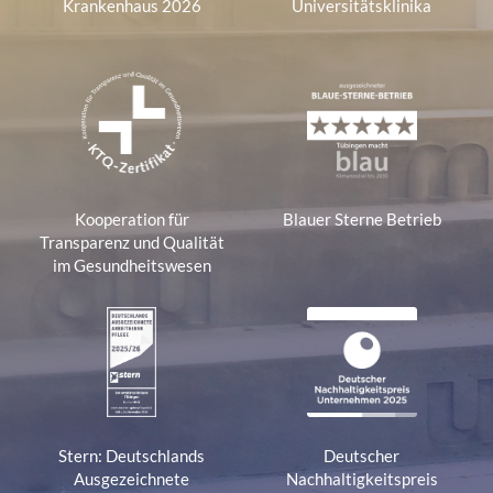
Krankenhaus 2026
Universitätsklinika
The
website
owner
needs
to
setup
the
Kooperation für
Blauer Sterne Betrieb
site
Transparenz und Qualität
with
im Gesundheitswesen
their
CMP
to
add
this
content
Stern: Deutschlands
Deutscher
to
Ausgezeichnete
Nachhaltigkeitspreis