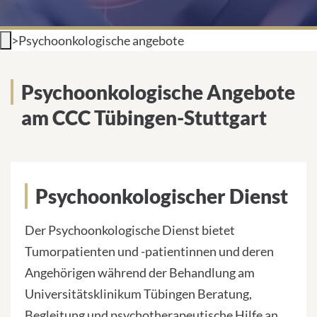
INTERNATIONALE PATIENTEN
>
Psychoonkologische angebote
PRESSE
Psychoonkologische Angebote
LEICHTE SPRACHE
am CCC Tübingen-Stuttgart
Deutsch
Psychoonkologischer Dienst
Impressum
Der Psychoonkologische Dienst bietet
Tumorpatienten und -patientinnen und deren
Datenschutz
Angehörigen während der Behandlung am
Universitätsklinikum Tübingen Beratung,
Begleitung und psychotherapeutische Hilfe an.