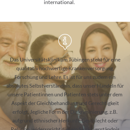
international.
gegen-rechtsextremismus
Das Universitätsklinikum Tübingen steht für eine
qualitativ hochwertige Krankenversorgung,
Forschung und Lehre. Es ist für uns zudem ein
absolutes Selbstverständnis, dass unser Handeln für
unsere Patientinnen und Patienten stets unter dem
Aspekt der Gleichbehandlung und Gerechtigkeit
erfolgt. Jegliche Form der Diskriminierung, z.B.
aufgrund ethnischer Herkunft, Geschlecht oder
Religion, widerspricht diesem Selbstverständnis