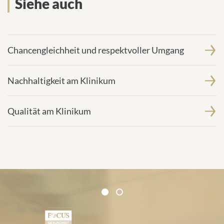
Siehe auch
Chancengleichheit und respektvoller Umgang
Nachhaltigkeit am Klinikum
Qualität am Klinikum
Zertifikate und Verbände
1
2
1