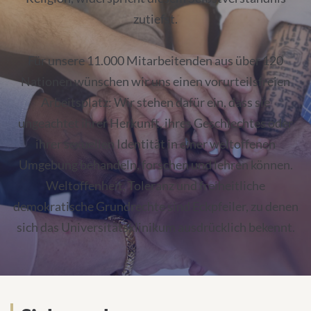
zutiefst.
Für unsere 11.000 Mitarbeitenden aus über 120
Nationen wünschen wir uns einen vorurteilsfreien
Arbeitsplatz: Wir stehen dafür ein, dass sie
ungeachtet ihrer Herkunft, ihres Geschlechtes oder
ihrer sexuellen Identität in einer weltoffenen
Umgebung behandeln, forschen und lehren können.
Weltoffenheit, Toleranz und freiheitliche
demokratische Grundrechte sind Eckpfeiler, zu denen
sich das Universitätsklinikum ausdrücklich bekennt.