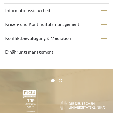
Informationssicherheit
Krisen- und Kontinuitätsmanagement
Konfliktbewältigung & Mediation
Ernährungsmanagement
Zertifikate und Verbände
1
2
1