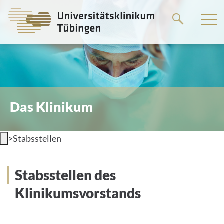
Springe
zum
Hauptteil
Das Klinikum
>
Stabsstellen
Stabsstellen des
Klinikumsvorstands