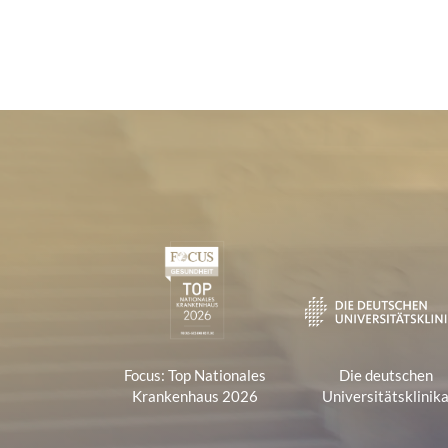
Zertifikate und Verbänd
1
Focus: Top Nationales
Die deutschen
Krankenhaus 2026
Universitätsklinik