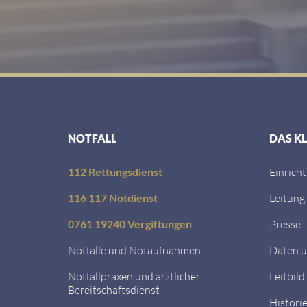
NOTFALL
DAS K
112 Rettungsdienst
Einrich
116 117 Notdienst
Leitung
0761 19240 Vergiftungen
Presse
Notfälle und Notaufnahmen
Daten u
Notfallpraxen und ärztlicher
Leitbild
Bereitschaftsdienst
Histori