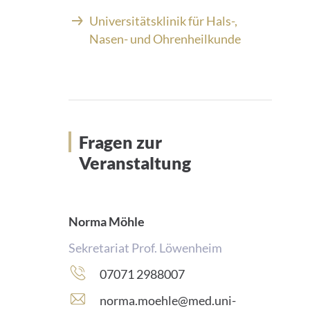
Universitätsklinik für Hals-,
Nasen- und Ohrenheilkunde
Fragen zur
Veranstaltung
Norma Möhle
Sekretariat Prof. Löwenheim
Telefonnummer:
07071 2988007
E
norma.moehle@med.uni-