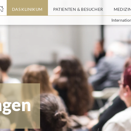
nge
DAS KLINIKUM
PATIENTEN & BESUCHER
MEDIZI
Internatio
tteil
ngen