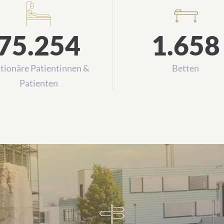
Zahlen zur Krankenversorgung
75.254
1.658
tionäre Patientinnen &
Betten
Patienten
 bis Z