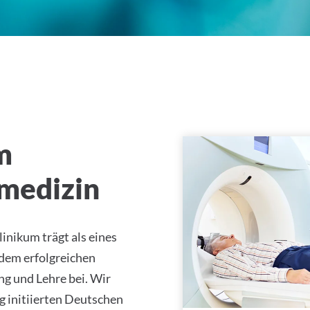
tätsklinikum Tübingen
m
smedizin
inikum trägt als eines
 dem erfolgreichen
g und Lehre bei. Wir
g initiierten Deutschen