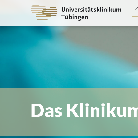
Spri
zum
Haup
Das Kliniku