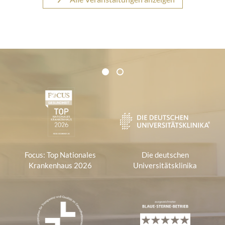
Zertifikate und Verbände
1
2
1
Focus: Top Nationales
Die deutschen
Krankenhaus 2026
Universitätsklinika