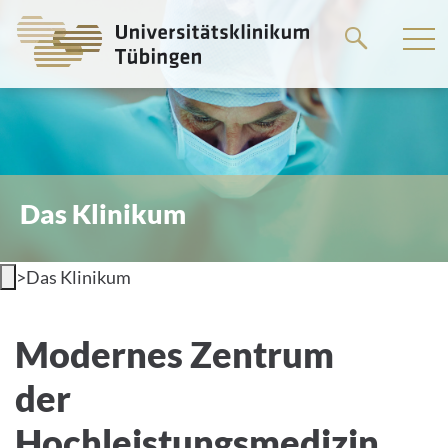
Springe
zum
Hauptteil
Das Klinikum
>
Das Klinikum
Willkommen am
Modernes Zentrum
Universitätsklinikum Tübingen
der
Hochleistungsmedizin