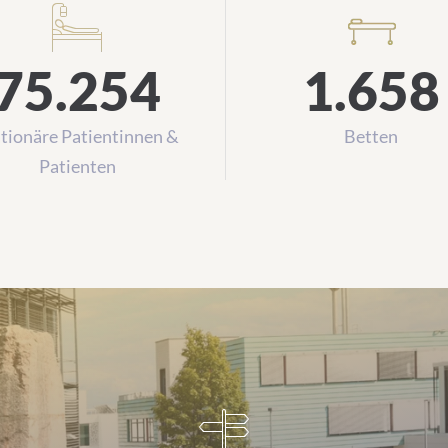
Zahlen zur Krankenversorgung
75.254
1.658
tionäre Patientinnen &
Betten
Patienten
 bis Z