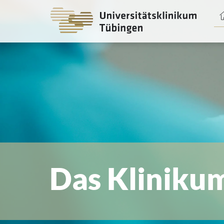
Spri
zum
Haup
Das Kliniku