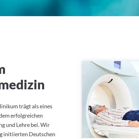
tätsklinikum Tübingen
m
smedizin
inikum trägt als eines
 dem erfolgreichen
g und Lehre bei. Wir
g initiierten Deutschen