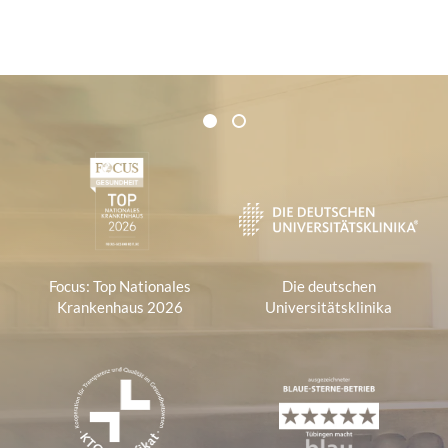
Zertifikate und Verbände
1
2
1
Focus: Top Nationales
Die deutschen
Krankenhaus 2026
Universitätsklinika