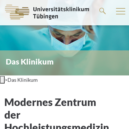
Springe
zum
Hauptteil
Das Klinikum
>
Das Klinikum
Willkommen am
Modernes Zentrum
Universitätsklinikum Tübingen
der
Hochleistungsmedizin