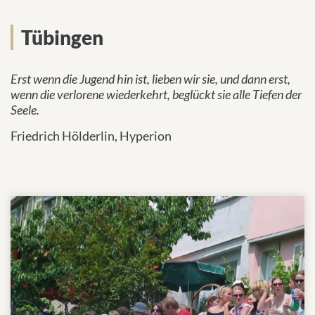
Tübinger Leben
MEINE BEWERBUNGEN
Tübingen
INTERNATIONALE PFLEGENDE
Erst wenn die Jugend hin ist, lieben wir sie, und dann erst,
wenn die verlorene wiederkehrt, beglückt sie alle Tiefen der
Seele.
Friedrich Hölderlin, Hyperion
Deutsch
Impressum
Datenschutz