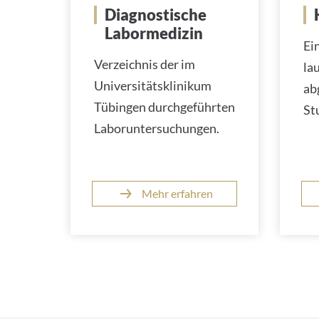
Diagnostische
Labormedizin
Ei
Verzeichnis der im
la
Universitätsklinikum
ab
Tübingen durchgeführten
St
Laboruntersuchungen.
Mehr erfahren