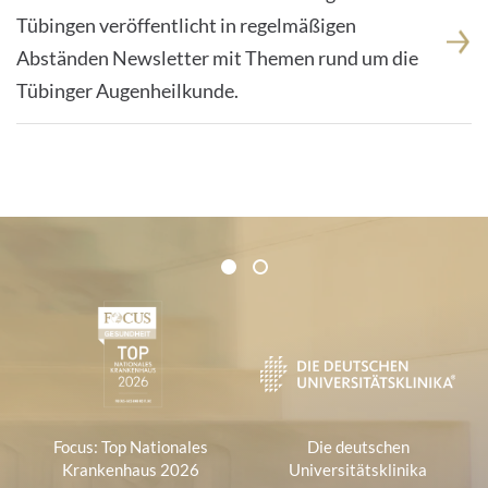
Tübingen veröffentlicht in regelmäßigen
Abständen Newsletter mit Themen rund um die
Tübinger Augenheilkunde.
Zertifikate und Verbände
1
2
1
Focus: Top Nationales
Die deutschen
Krankenhaus 2026
Universitätsklinika