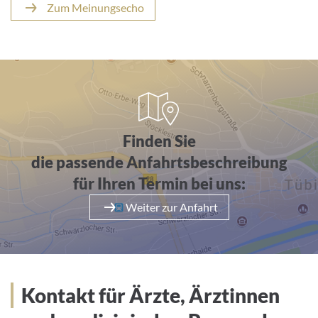
Zum Meinungsecho
Anfahrt
Finden Sie
die passende Anfahrtsbeschreibung
für Ihren Termin bei uns:
Weiter zur Anfahrt
Kontakt für Ärzte, Ärztinnen