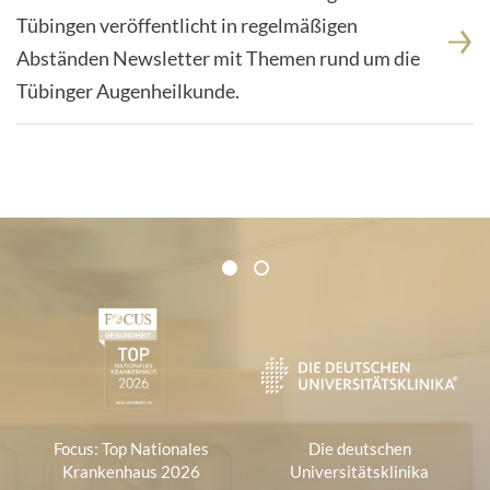
Tübingen veröffentlicht in regelmäßigen
Abständen Newsletter mit Themen rund um die
Tübinger Augenheilkunde.
Zertifikate und Verbände
1
2
1
Focus: Top Nationales
Die deutschen
Krankenhaus 2026
Universitätsklinika