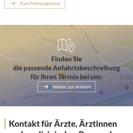
Zum Meinungsecho
Anfahrt
Finden Sie
die passende Anfahrtsbeschreibung
für Ihren Termin bei uns:
Weiter zur Anfahrt
Kontakt für Ärzte, Ärztinnen