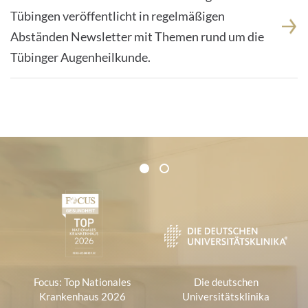
Tübingen veröffentlicht in regelmäßigen
Abständen Newsletter mit Themen rund um die
Tübinger Augenheilkunde.
Zertifikate und Verbände
1
2
1
Focus: Top Nationales
Die deutschen
Krankenhaus 2026
Universitätsklinika