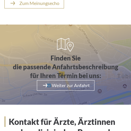
Zum Meinungsecho
Anfahrt
Finden Sie
die passende Anfahrtsbeschreibung
für Ihren Termin bei uns:
Weiter zur Anfahrt
Kontakt für Ärzte, Ärztinnen