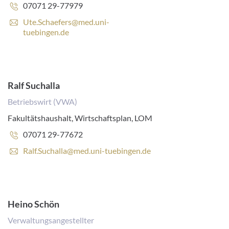
Telefonnummer:
07071 29-77979
E
Ute.Schaefers@med.uni-
-
tuebingen.de
M
a
i
l
-
Ralf Suchalla
A
Betriebswirt (VWA)
d
r
Fakultätshaushalt, Wirtschaftsplan, LOM
e
s
Telefonnummer:
07071 29-77672
s
E
Ralf.Suchalla@med.uni-tuebingen.de
e
-
:
M
a
i
l
Heino Schön
-
Verwaltungsangestellter
A