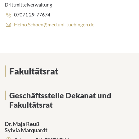
d
Drittmittelverwaltung
r
e
Telefonnummer:
07071 29-77674
s
E
Heino.Schoen@med.uni-tuebingen.de
s
-
e
M
:
a
i
l
-
A
Fakultätsrat
d
r
e
s
Geschäftsstelle Dekanat und
s
Fakultätsrat
e
:
Dr. Maja Reuß
Sylvia Marquardt