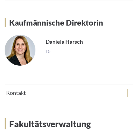
Kaufmännische Direktorin
Kaufmännische Direktorin
(beratend)
Daniela Harsch
Dr.
Kontakt
Fakultätsverwaltung