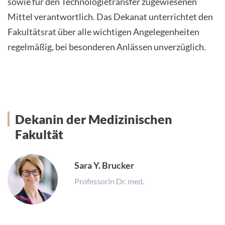
sowie für den Technologietransfer zugewiesenen
Mittel verantwortlich. Das Dekanat unterrichtet den
Fakultätsrat über alle wichtigen Angelegenheiten
regelmäßig, bei besonderen Anlässen unverzüglich.
Dekan der Medizinischen Fakultät
Dekanin der Medizinischen
Fakultät
Sara Y. Brucker
Professorin Dr. med.