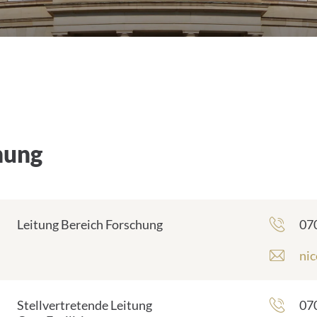
hung
Te
Leitung Bereich Forschung
07
E
nic
-
M
a
Te
Stellvertretende Leitung
07