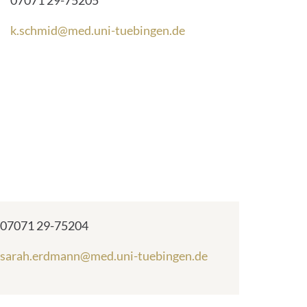
07071 29-75205
l
-
E
k.schmid@med.uni-tuebingen.de
A
-
d
M
r
a
e
i
s
l
s
-
e
A
:
d
r
e
s
s
Telefonnummer:
07071 29-75204
e
:
E
sarah.erdmann@med.uni-tuebingen.de
-
M
In
a
Notfällen: