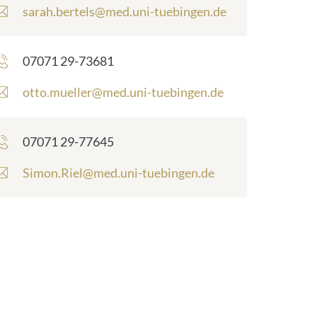
E
sarah.bertels@med.uni-tuebingen.de
-
M
a
Telefonnummer:
07071 29-73681
i
l
E
otto.mueller@med.uni-tuebingen.de
-
-
A
M
d
a
Telefonnummer:
07071 29-77645
r
i
e
l
E
Simon.Riel@med.uni-tuebingen.de
s
-
-
s
A
M
e
d
a
:
r
i
e
l
s
-
s
A
e
d
:
r