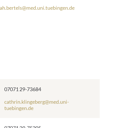
rah.bertels@med.uni.tuebingen.de
Telefonnummer:
07071 29-73684
E
cathrin.klingeberg@med.uni-
-
tuebingen.de
M
a
i
Telefonnummer: