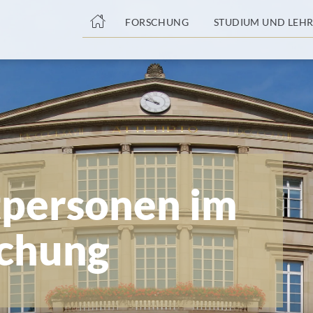
nge
FORSCHUNG
STUDIUM UND LEHR
tteil
tpersonen im
schung