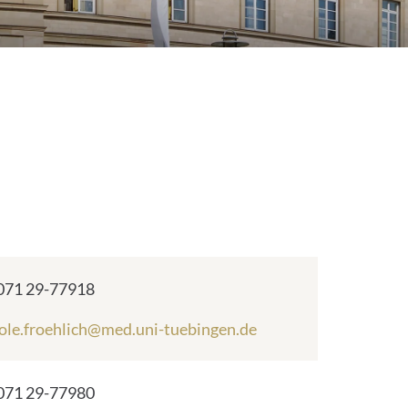
lefonnummer:
071 29-77918
ole.froehlich@med.uni-tuebingen.de
lefonnummer:
071 29-77980