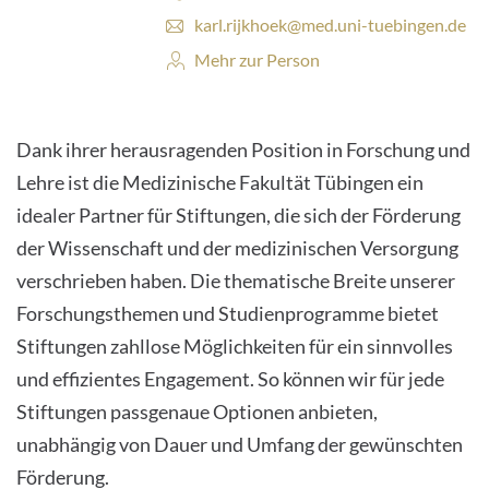
E
karl.rijkhoek@med.uni-tuebingen.de
-
Personenprofil:
Mehr zur Person
M
a
i
l
Dank ihrer herausragenden Position in Forschung und
-
A
Lehre ist die Medizinische Fakultät Tübingen ein
d
idealer Partner für Stiftungen, die sich der Förderung
r
e
der Wissenschaft und der medizinischen Versorgung
s
verschrieben haben. Die thematische Breite unserer
s
e
Forschungsthemen und Studienprogramme bietet
:
Stiftungen zahllose Möglichkeiten für ein sinnvolles
und effizientes Engagement. So können wir für jede
Stiftungen passgenaue Optionen anbieten,
unabhängig von Dauer und Umfang der gewünschten
Förderung.