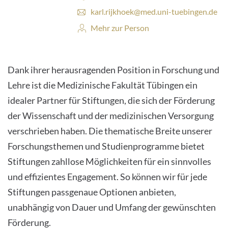
E
karl.rijkhoek@med.uni-tuebingen.de
-
Personenprofil:
Mehr zur Person
M
a
i
l
Dank ihrer herausragenden Position in Forschung und
-
A
Lehre ist die Medizinische Fakultät Tübingen ein
d
idealer Partner für Stiftungen, die sich der Förderung
r
e
der Wissenschaft und der medizinischen Versorgung
s
verschrieben haben. Die thematische Breite unserer
s
e
Forschungsthemen und Studienprogramme bietet
:
Stiftungen zahllose Möglichkeiten für ein sinnvolles
und effizientes Engagement. So können wir für jede
Stiftungen passgenaue Optionen anbieten,
unabhängig von Dauer und Umfang der gewünschten
Förderung.