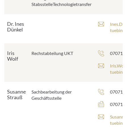
StabsstelleTechnologietransfer
Dr. Ines
E
Ines.Du
Dünkel
-
tuebinge
M
a
i
Iris
Telefon
Rechstabteilung UKT
07071 2
l
Wolf
-
E
Iris.Wol
A
-
tuebinge
d
M
r
a
e
i
Susanne
Telefon
Sachbearbeitung der
07071 2
s
l
Strauß
Geschäftsstelle
s
-
Faxnumm
07071 2
e
A
:
d
E
Susanne
r
-
tuebinge