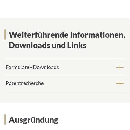
e
M
s
a
s
i
e
l
:
-
Weiterführende Informationen
Weiterführende Informationen,
A
d
Downloads und Links
r
e
s
s
Formulare - Downloads
e
:
Patentrecherche
Ausgründung