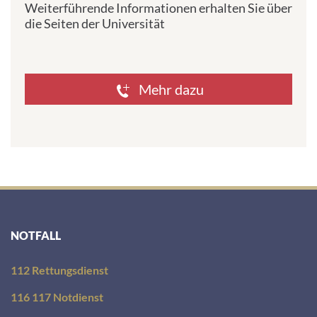
Weiterführende Informationen erhalten Sie über
s
die Seiten der Universität
s
e
:
Mehr dazu
NOTFALL
112 Rettungsdienst
116 117 Notdienst