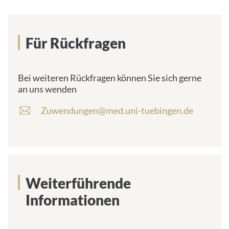
Für Rückfragen
Bei weiteren Rückfragen können Sie sich gerne
an uns wenden
Zuwendungen@med.uni-tuebingen.de
E
-
M
a
i
l
-
Weiterführende
A
Informationen
d
r
e