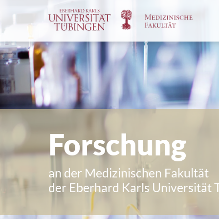
Spri
zum
Haup
Forschung
an der Medizinischen Fakultät
der Eberhard Karls Universität