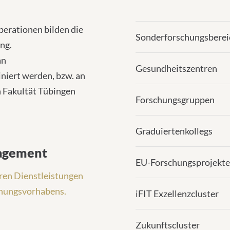
erationen bilden die
Sonderforschungsberei
ng.
an
Gesundheitszentren
niert werden, bzw. an
 Fakultät Tübingen
Forschungsgruppen
Graduiertenkollegs
nagement
EU-Forschungsprojekte
eren Dienstleistungen
chungsvorhabens.
iFIT Exzellenzcluster
Zukunftscluster