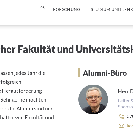
nge
FORSCHUNG
STUDIUM UND LEHR
tteil
her Fakultät und Universitäts
Alumni-Büro
assen jedes Jahr die
rfolgreich
he Herausforderung
Herr D
. Sehr gerne möchten
Leiter 
Sponso
enn die Alumni sind und
Te
07
hafter von Fakultät und
E
ka
-