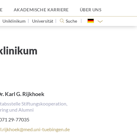
E
AKADEMISCHE KARRIERE
ÜBER UNS
Uniklinikum
Universität
Suche
klinikum
r. Karl G. Rijkhoek
Stabsstelle Stiftungskooperation,
ring und Alumni
lefonnummer:
071 29-77035
rl.rijkhoek@med.uni-tuebingen.de