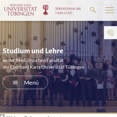
Springe
zum
Hauptteil
Zum Menü der Einrichtung
HOME
Studium und Lehre
FORSCHUNG
an der Medizinischen Fakultät
der Eberhard Karls Universität Tübingen
STUDIUM UND LEHRE
Menü
AKADEMISCHE KARRIERE
ÜBER UNS
UNIKLINIKUM