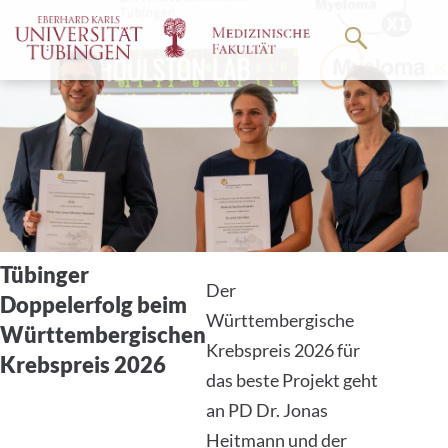
Springe
zum
Hauptteil
Der
im
Württembergische
hen
Krebspreis 2026 für
das beste Projekt geht
Erfahren
an PD Dr. Jonas
Sie mehr
Heitmann und der