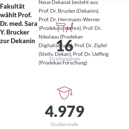
Neue Dekanat besteht aus:
Fakultät
Prof. Dr. Brucker (Dekanin),
Daten und Zahlen
wählt Prof.
Prof. Dr. Herrmann-Werner
Dr. med. Sara
(Prodekanin Lehre), Prof. Dr.
Y. Brucker
Nikolaou (Prodekan
16
zur Dekanin
Digitaliserung), Prof. Dr. Zipfel
(Stellv. Dekan), Prof. Dr. Ueffing
Studiengänge
(Prodekan Forschung)
4.979
Studierende