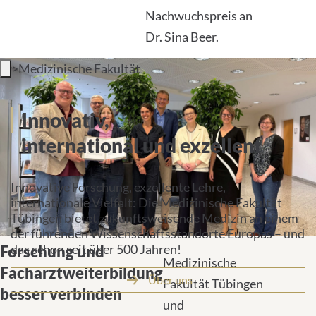
Nachwuchspreis an
Dr. Sina Beer.
>
Medizinische Fakultät
Drei Säulen der Medizin
Innovativ,
international und exzellent
Innovative Forschung, exzellente Lehre,
internationale Vielfalt: Die Medizinische Fakultät
Tübingen bietet zukunftsweisende Medizin an einem
der führenden Wissenschaftsstandorte Europas – und
das schon seit über 500 Jahren!
Forschung und
Facharztweiterb
Über uns
besser verbinde