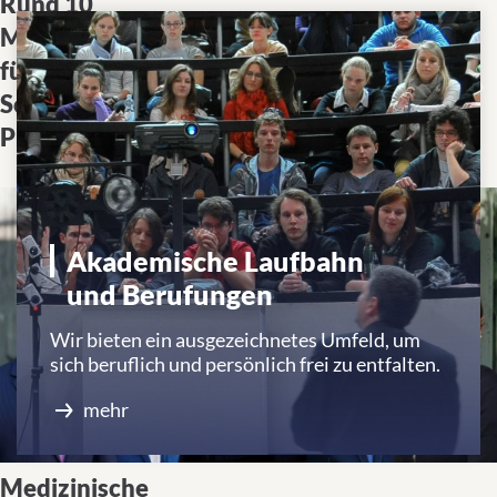
Rund 10
Förderung schlägt Brücke
Millionen Euro
zwischen Labor und Klinik
für Clinician
und stärkt ärztlichen
Scientist
Nachwuchs in der
Programme
Forschung
Akademische Laufbahn
und Berufungen
Wir bieten ein ausgezeichnetes Umfeld, um
sich beruflich und persönlich frei zu entfalten.
mehr
Medizinische