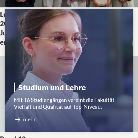
Lehrpreise
Die Medizinische Fakultät
2025: Die
Tübingen hat die SPIRIT-
Jury hat
Lehrpreise an herausragende
entschieden!
Dozierende verliehen.
Studium und Lehre
Mit 16 Studiengängen vereint die Fakultät
Vielfalt und Qualität auf Top-Niveau.
mehr