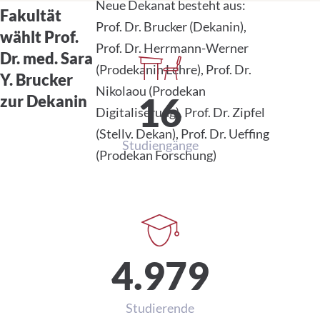
Neue Dekanat besteht aus:
Fakultät
Prof. Dr. Brucker (Dekanin),
wählt Prof.
Prof. Dr. Herrmann-Werner
Dr. med. Sara
(Prodekanin Lehre), Prof. Dr.
Daten und Zahlen
Y. Brucker
Nikolaou (Prodekan
zur Dekanin
Digitaliserung), Prof. Dr. Zipfel
(Stellv. Dekan), Prof. Dr. Ueffing
16
(Prodekan Forschung)
Studiengänge
4.979