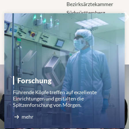
Über uns
Bezirksärztekammer
Südwürttemberg
unterzeichnen
Vereinbarung zur
Anerkennung
patientennaher
Forschung.
Forschung
Führende Köpfe treffen auf exzellente
Einrichtungen und gestalten die
Spitzenforschung von Morgen.