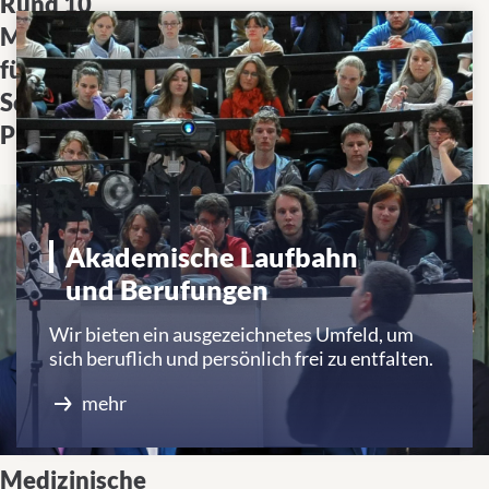
Rund 10
Förderung schlägt Brücke
Millionen Euro
zwischen Labor und Klinik
für Clinician
und stärkt ärztlichen
Scientist
Nachwuchs in der
Programme
Forschung
Akademische Laufbahn
und Berufungen
Wir bieten ein ausgezeichnetes Umfeld, um
sich beruflich und persönlich frei zu entfalten.
mehr
Medizinische