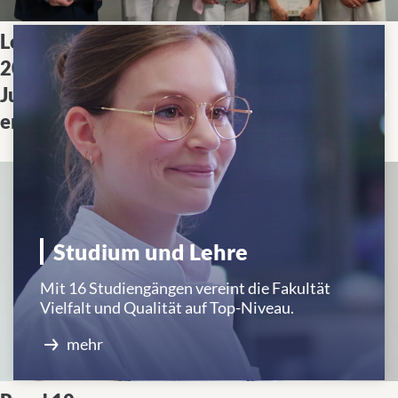
mehr
Lehrpreise
Die Medizinische Fakultät
2025: Die
Tübingen hat die SPIRIT-
Jury hat
Lehrpreise an herausragende
entschieden!
Dozierende verliehen.
Studium und Lehre
Mit 16 Studiengängen vereint die Fakultät
Vielfalt und Qualität auf Top-Niveau.
mehr