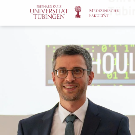
Spri
zum
Haup