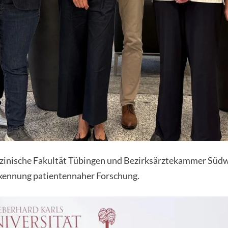
zinische Fakultät Tübingen und Bezirksärztekammer Südw
kennung patientennaher Forschung.