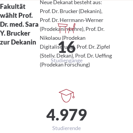
Neue Dekanat besteht aus:
Fakultät
Prof. Dr. Brucker (Dekanin),
Daten und Zahlen
wählt Prof.
Prof. Dr. Herrmann-Werner
Dr. med. Sara
(Prodekanin Lehre), Prof. Dr.
Y. Brucker
Nikolaou (Prodekan
16
zur Dekanin
Digitaliserung), Prof. Dr. Zipfel
(Stellv. Dekan), Prof. Dr. Ueffing
Studiengänge
(Prodekan Forschung)
4.979
Studierende