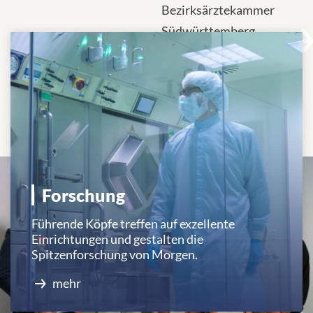
Bezirksärztekammer
Südwürttemberg
unterzeichnen
Vereinbarung zur
Anerkennung
patientennaher
Forschung.
Forschung
Führende Köpfe treffen auf exzellente
Einrichtungen und gestalten die
Spitzenforschung von Morgen.
mehr