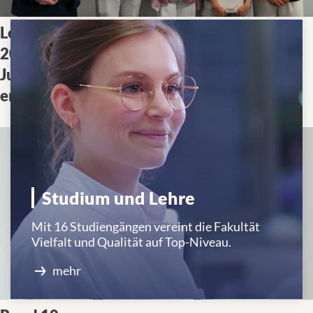
Lehrpreise
Die Medizinische Fakultät
2025: Die
Tübingen hat die SPIRIT-
Jury hat
Lehrpreise an herausragende
entschieden!
Dozierende verliehen.
Studium und Lehre
Mit 16 Studiengängen vereint die Fakultät
Vielfalt und Qualität auf Top-Niveau.
mehr