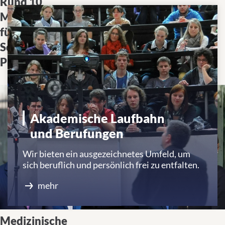
Rund 10
Förderung schlägt Brücke
Millionen Euro
zwischen Labor und Klinik
für Clinician
und stärkt ärztlichen
Scientist
Nachwuchs in der
Programme
Forschung
Akademische Laufbahn
und Berufungen
Wir bieten ein ausgezeichnetes Umfeld, um
sich beruflich und persönlich frei zu entfalten.
mehr
Medizinische