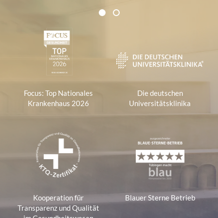
Zertifikate und Verbände
1
2
1
Focus: Top Nationales
Die deutschen
Krankenhaus 2026
Universitätsklinika
Kooperation für
Blauer Sterne Betrieb
Transparenz und Qualität