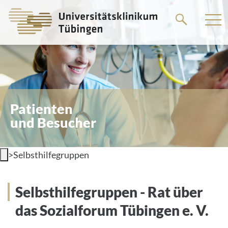
Springe
zum
Hauptteil
Patienten
und Besucher
>
Selbsthilfegruppen
Selbsthilfegruppen - Rat über
das Sozialforum Tübingen e. V.