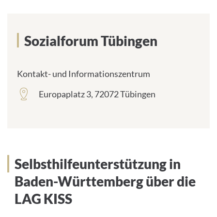
Sozialforum Tübingen
Kontakt- und Informationszentrum
Europaplatz 3, 72072 Tübingen
frontend.sr-
only_#
{element.icon}:
Selbsthilfeunterstützung in
Baden-Württemberg über die
LAG KISS