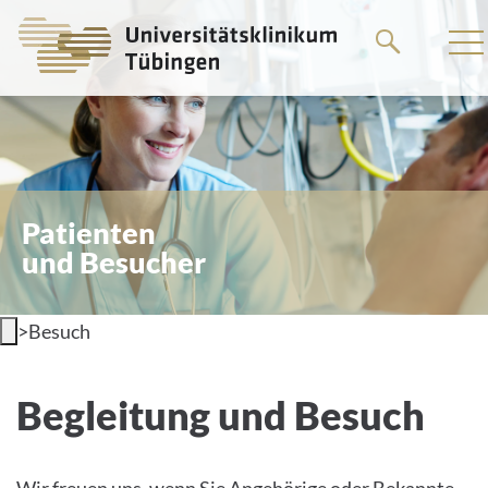
Springe
zum
Hauptteil
Patienten
und Besucher
>
Besuch
Besuch willkommen!
Begleitung und Besuch