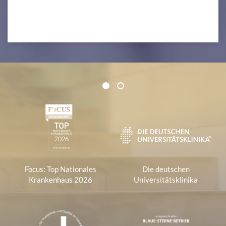
Zertifikate und Verbände
1
2
1
Focus: Top Nationales
Die deutschen
Krankenhaus 2026
Universitätsklinika