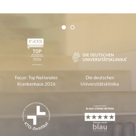
Zertifikate und Verbände
1
2
1
Focus: Top Nationales
Die deutschen
Krankenhaus 2026
Universitätsklinika