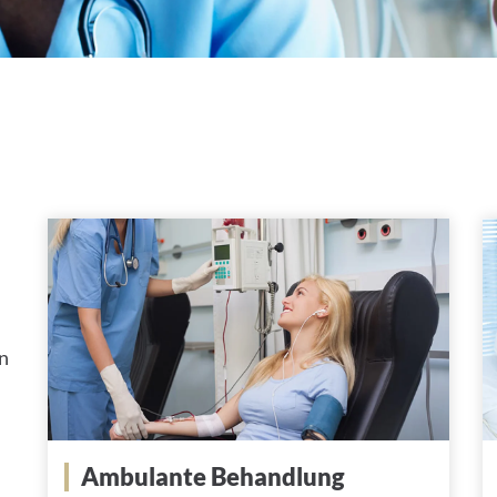
alt
on
Ambulante Behandlung