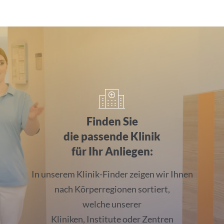
Finden Sie
die passende Klinik
für Ihr Anliegen:
In unserem Klinik-Finder zeigen wir Ihnen
nach Körperregionen sortiert,
welche unserer
Kliniken, Institute oder Zentren