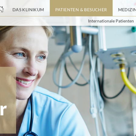
nge
DAS KLINIKUM
PATIENTEN & BESUCHER
MEDIZI
Internationale Patienten
tteil
r