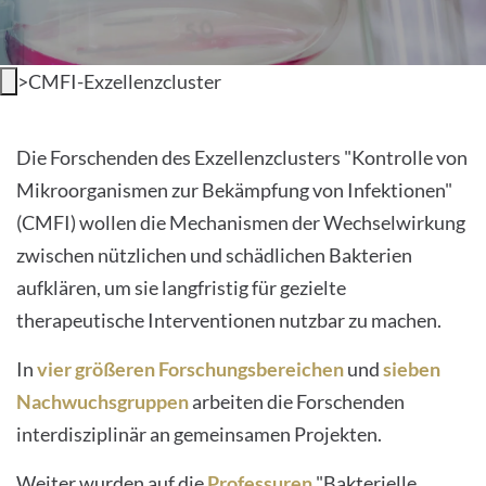
>
CMFI-Exzellenzcluster
Exzellenzcluster CMFI
Die Forschenden des Exzellenzclusters "Kontrolle von
Mikroorganismen zur Bekämpfung von Infektionen"
(CMFI) wollen die Mechanismen der Wechselwirkung
zwischen nützlichen und schädlichen Bakterien
aufklären, um sie langfristig für gezielte
therapeutische Interventionen nutzbar zu machen.
In
vier größeren Forschungsbereichen
und
sieben
Nachwuchsgruppen
arbeiten die Forschenden
interdisziplinär an gemeinsamen Projekten.
Weiter wurden auf die
Professuren
"Bakterielle