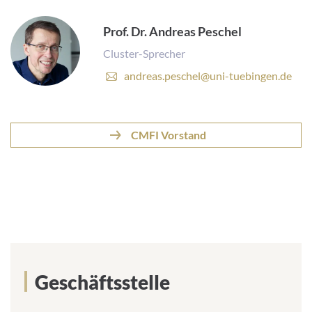
Prof. Dr. Andreas Peschel
Cluster-Sprecher
E
andreas.peschel@uni-tuebingen.de
-
M
a
i
CMFI Vorstand
l
-
A
d
r
e
s
s
e
:
Geschäftsstelle