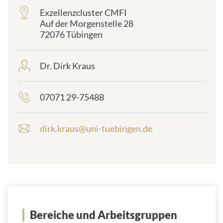
Exzellenzcluster CMFI
frontend.sr-
Auf der Morgenstelle 28
only_#
72076 Tübingen
{element.icon}:
Dr. Dirk Kraus
frontend.sr-
only_#
{element.icon}:
07071 29-75488
frontend.sr-
only_#
{element.icon}:
dirk.kraus@uni-tuebingen.de
E
-
M
a
i
l
-
A
Bereiche und Arbeitsgruppen
d