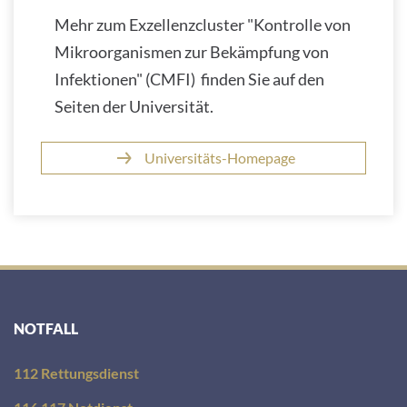
r
Mehr zum Exzellenzcluster "Kontrolle von
e
s
Mikroorganismen zur Bekämpfung von
s
Infektionen" (CMFI) finden Sie auf den
e
Seiten der Universität.
:
Universitäts-Homepage
NOTFALL
112 Rettungsdienst