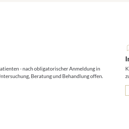
I
Patienten - nach obligatorischer Anmeldung in
K
Untersuchung, Beratung und Behandlung offen.
z