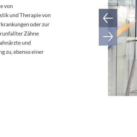
he von
stik und Therapie von
rkrankungen oder zur
runfallter Zähne
Zahnärzte und
g zu, ebenso einer