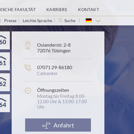
NISCHE FAKULTÄT
KARRIERE
KONTAKT
Presse
Leichte Sprache
Suche
60
Adresse:
Osianderstr. 2-8
72076 Tübingen
61
Telefonnummer:
07071 29-86180
Callcenter
62
Öffnungszeiten:
Öffnungszeiten
Montag bis Freitag 8.00-
12.00 Uhr & 13.00-17.00
64
Uhr
Anfahrt