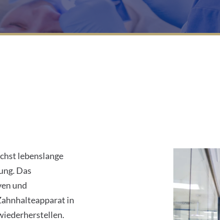
1
ichst lebenslange
ung. Das
ven und
ahnhalteapparat in
wiederherstellen.