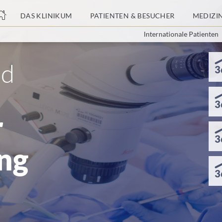
nge
DAS KLINIKUM
PATIENTEN & BESUCHER
MEDIZI
Internationale Patienten
tteil
nd
3
3
r
3
ng
3