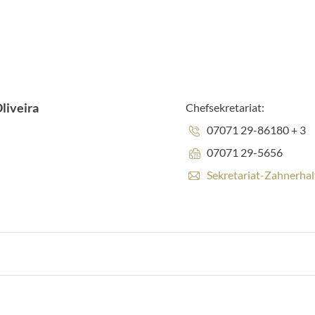
Oliveira
Chefsekretariat:
Telefonnummer:
07071 29-86180 + 3
Faxnummer:
07071 29-5656
E
Sekretariat-Zahnerha
-
M
a
i
l
-
A
d
r
e