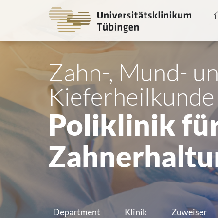
Spri
zum
Haup
Zahn-, Mund- u
Kieferheilkunde
Poliklinik fü
Zahnerhaltu
Department
Klinik
Zuweiser