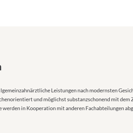
s
s
e
:
m
allgemeinzahnärztliche Leistungen nach modernsten Gesi
enorientiert und möglichst substanzschonend mit dem Zi
e werden in Kooperation mit anderen Fachabteilungen abg