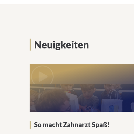
Neuigkeiten
We
need
your
consent
to load
the
Youtube
service!
So macht Zahnarzt Spaß!